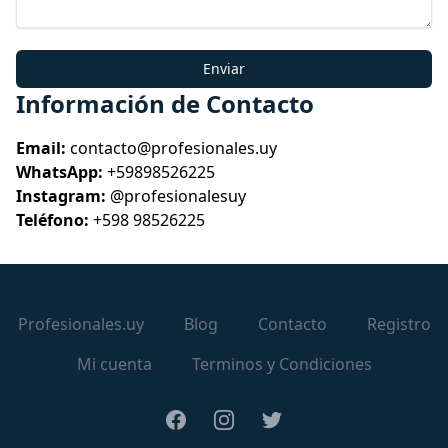
Enviar
Información de Contacto
Email:
contacto@profesionales.uy
WhatsApp:
+59898526225
Instagram:
@profesionalesuy
Teléfono:
+598 98526225
Profesionales.uy
Blog
Contacto
Registro
Mi cuenta
Terminos y Condiciones
Facebook
Instagram
Twitter