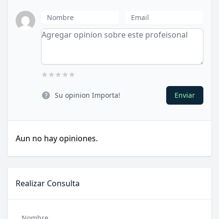
Nombre
Email
About
★
★
★
★
★
Su opinion Importa!
Enviar
Aun no hay opiniones.
Realizar Consulta
Nombre