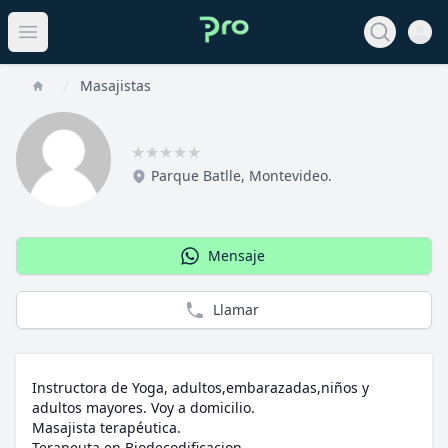
Open 
View noti
Open main menu
Masajistas
Home
★
★
★
★
★
Parque Batlle
,
Montevideo
.
Mensaje
Llamar
Instructora de Yoga, adultos,embarazadas,niños y
adultos mayores. Voy a domicilio.
Masajista terapéutica.
Terapeuta en Biodecodificacion.