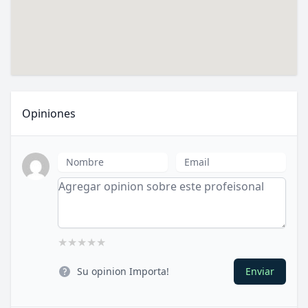
Opiniones
Nombre
Email
About
★
★
★
★
★
Su opinion Importa!
Enviar