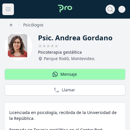
Open 
View noti
Open main menu
Psicólogos
Home
Psic. Andrea Gordano
★
★
★
★
★
Psicoterapia gestáltica
Parque Rodó
,
Montevideo
.
Mensaje
Llamar
Licenciada en psicología, recibida de la Universidad de
la República.
Formada en Terapia gestáltica en el Centro Bert