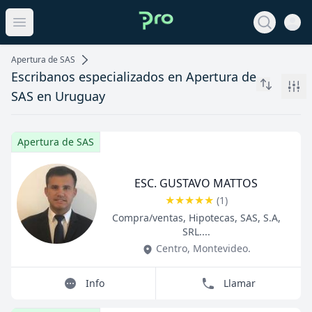
Open 
View noti
Open main menu
Apertura de SAS
Escribanos especializados en Apertura de
Filt
SAS en Uruguay
Apertura de SAS
ESC. GUSTAVO MATTOS
★
★
★
★
★
(
1
)
Title
Role
Compra/ventas, Hipotecas, SAS, S.A,
SRL....
Centro
,
Montevideo
.
Info
Llamar