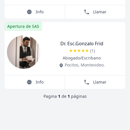
Info
Llamar
Apertura de SAS
Dr. Esc.Gonzalo Frid
★
★
★
★
★
(
1
)
Title
Role
Abogado/Escribano
Pocitos
,
Montevideo
.
Info
Llamar
Pagina
1
de
1
páginas