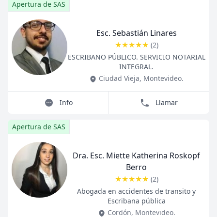
Apertura de SAS
Esc. Sebastián Linares
★
★
★
★
★
(
2
)
Title
Role
ESCRIBANO PÚBLICO. SERVICIO NOTARIAL
INTEGRAL.
Ciudad Vieja
,
Montevideo
.
Info
Llamar
Apertura de SAS
Dra. Esc. Miette Katherina Roskopf
Berro
★
★
★
★
★
(
2
)
Title
Role
Abogada en accidentes de transito y
Escribana pública
Cordón
,
Montevideo
.