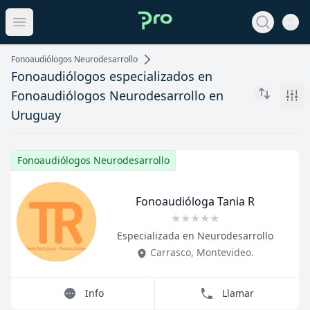
Open 
View noti
Open main menu
Fonoaudiólogos Neurodesarrollo
Fonoaudiólogos especializados en
Fonoaudiólogos Neurodesarrollo en
Filt
Uruguay
Fonoaudiólogos Neurodesarrollo
Fonoaudióloga Tania R
★
★
★
★
★
Title
Role
Especializada en Neurodesarrollo
Carrasco
,
Montevideo
.
Info
Llamar