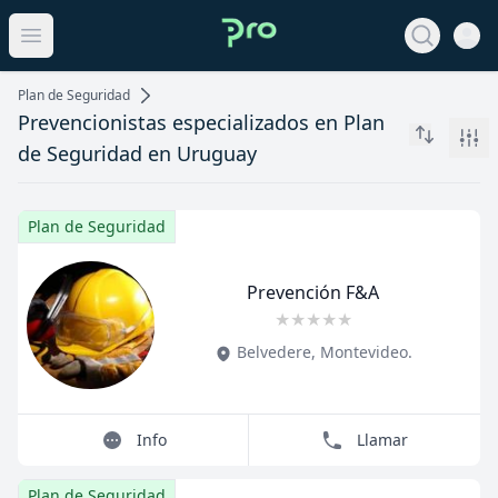
Open 
View noti
Open main menu
Plan de Seguridad
Prevencionistas especializados en Plan
Filt
de Seguridad en Uruguay
Plan de Seguridad
Prevención F&A
★
★
★
★
★
Title
Role
Belvedere
,
Montevideo
.
Info
Llamar
Plan de Seguridad