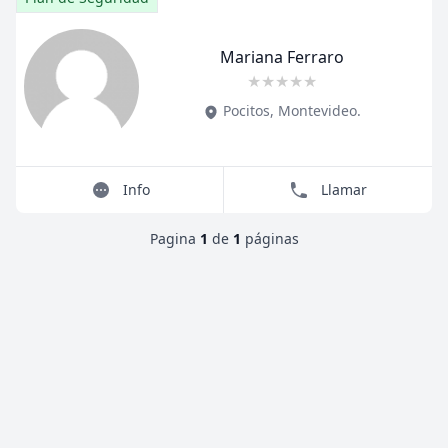
Mariana Ferraro
★
★
★
★
★
Title
Role
Pocitos
,
Montevideo
.
Info
Llamar
Pagina
1
de
1
páginas