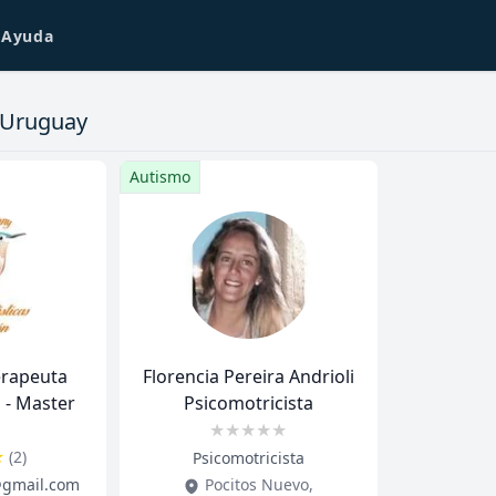
Ayuda
n Uruguay
Autismo
Florencia Pereira Andrioli
 - Master
Psicomotricista
★
★
★
★
★
★
(
2
)
Title
Role
Psicomotricista
@gmail.com
Pocitos Nuevo
,