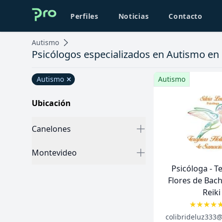
Perfiles
Noticias
Contacto
Autismo
Psicólogos especializados en Autismo e
Categorias
Autismo
Autismo
Eliminar categoria
Ubicación
Canelones
Montevideo
Psicóloga - Terapeuta
Flores de Bach
Reiki
★
★
★
★
Title
Role
colibrideluz333